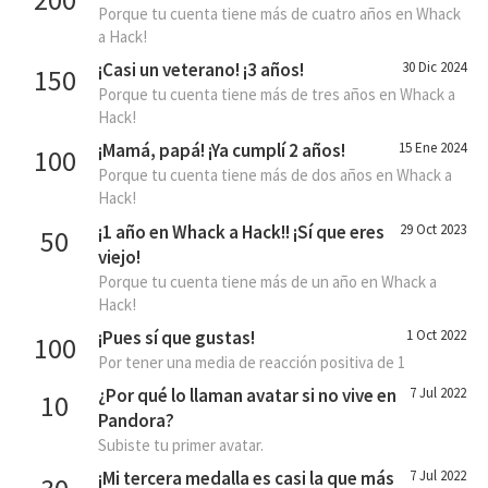
Porque tu cuenta tiene más de cuatro años en Whack
a Hack!
¡Casi un veterano! ¡3 años!
30 Dic 2024
150
Porque tu cuenta tiene más de tres años en Whack a
Hack!
¡Mamá, papá! ¡Ya cumplí 2 años!
15 Ene 2024
100
Porque tu cuenta tiene más de dos años en Whack a
Hack!
¡1 año en Whack a Hack!! ¡Sí que eres
29 Oct 2023
50
viejo!
Porque tu cuenta tiene más de un año en Whack a
Hack!
¡Pues sí que gustas!
1 Oct 2022
100
Por tener una media de reacción positiva de 1
¿Por qué lo llaman avatar si no vive en
7 Jul 2022
10
Pandora?
Subiste tu primer avatar.
¡Mi tercera medalla es casi la que más
7 Jul 2022