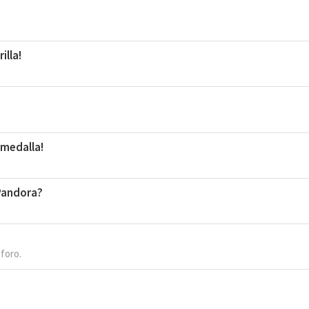
illa!
 medalla!
 Pandora?
 foro.