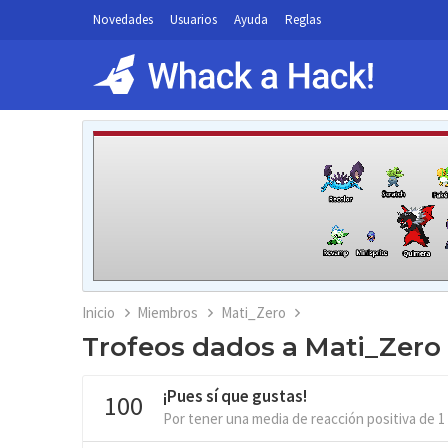
Novedades
Usuarios
Ayuda
Reglas
Inicio
Miembros
Mati_Zero
Trofeos dados a Mati_Zero
¡Pues sí que gustas!
100
Por tener una media de reacción positiva de 1