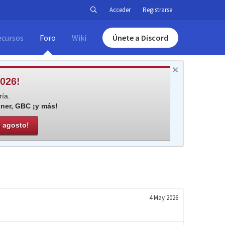
Acceder
Registrarse
ecursos
Foro
Wiki
Únete a Discord
026!
ía.
iner, GBC ¡y más!
e agosto!
4 May 2026