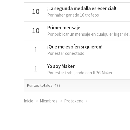
¡La segunda medalla es esencial!
10
Por haber ganado 10 trofeos
Primer mensaje
10
Por publicar un mensaje en cualquier lugar del
¡Que me espíen si quieren!
1
Por estar conectado.
Yo soy Maker
1
Por estar trabajando con RPG Maker
Puntos totales: 477
Inicio
Miembros
Protoxene