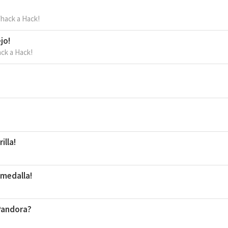
hack a Hack!
jo!
ck a Hack!
illa!
 medalla!
 Pandora?