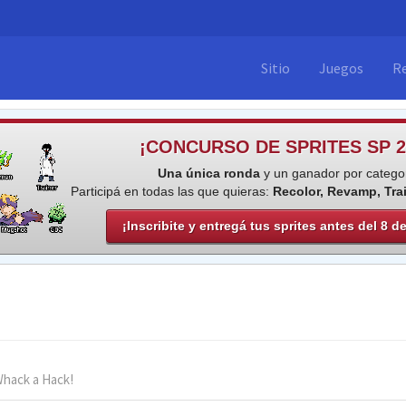
Sitio
Juegos
R
¡CONCURSO DE SPRITES SP 2
Una única ronda
y un ganador por categor
Participá en todas las que quieras:
Recolor, Revamp, Tra
¡Inscribite y entregá tus sprites antes del 8 d
Whack a Hack!