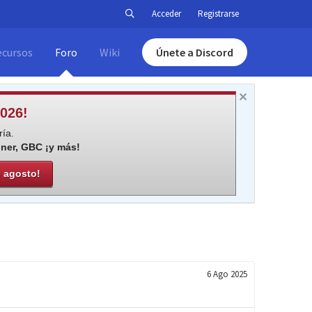
Acceder
Registrarse
ecursos
Foro
Wiki
Únete a Discord
026!
ía.
iner, GBC ¡y más!
e agosto!
6 Ago 2025