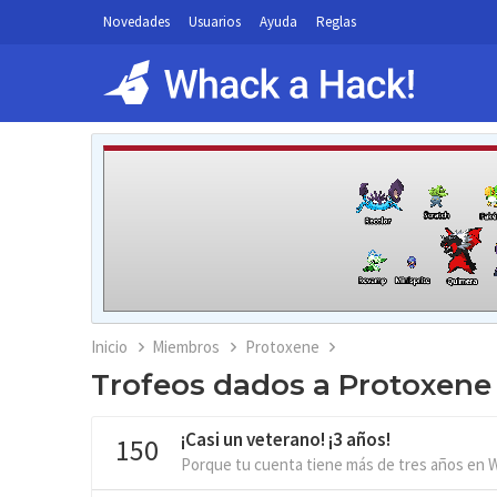
Novedades
Usuarios
Ayuda
Reglas
Inicio
Miembros
Protoxene
Trofeos dados a Protoxene
¡Casi un veterano! ¡3 años!
150
Porque tu cuenta tiene más de tres años en 