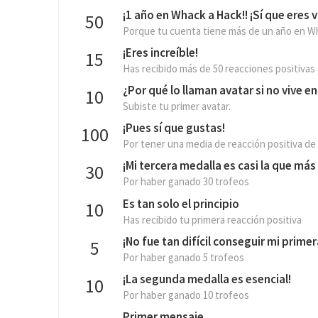
¡1 año en Whack a Hack!! ¡Sí que eres v
50
Porque tu cuenta tiene más de un año en W
¡Eres increíble!
15
Has recibido más de 50 reacciones positivas
¿Por qué lo llaman avatar si no vive e
10
Subiste tu primer avatar.
¡Pues sí que gustas!
100
Por tener una media de reacción positiva de
¡Mi tercera medalla es casi la que más b
30
Por haber ganado 30 trofeos
Es tan solo el principio
10
Has recibido tu primera reacción positiva
¡No fue tan difícil conseguir mi prime
5
Por haber ganado 5 trofeos
¡La segunda medalla es esencial!
10
Por haber ganado 10 trofeos
Primer mensaje