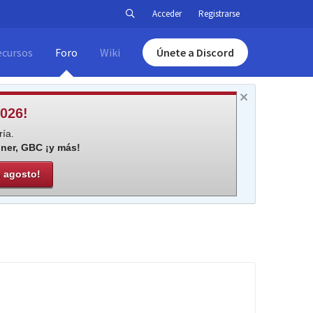
Acceder
Registrarse
ecursos
Foro
Wiki
Únete a Discord
026!
ía.
iner, GBC ¡y más!
e agosto!