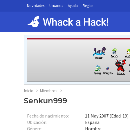
Novedades
Usuarios
Ayuda
Reglas
Inicio
Miembros
Senkun999
Fecha de nacimiento
11 May 2007 (Edad: 19)
Ubicación
España
Género
Hombre