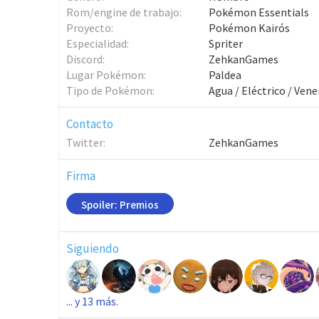
Rom/engine de trabajo
Pokémon Essentials
Proyecto
Pokémon Kairós
Especialidad
Spriter
Discord
ZehkanGames
Lugar Pokémon
Paldea
Tipo de Pokémon
Agua / Eléctrico / Ven
Contacto
Twitter
ZehkanGames
Firma
Spoiler:
Premios
Siguiendo
... y 13 más.