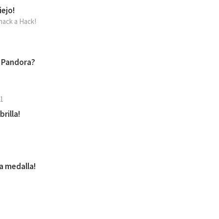
iejo!
hack a Hack!
n Pandora?
 1
rilla!
ra medalla!