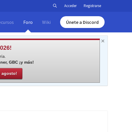
Acceder
Registrarse
ecursos
Foro
Wiki
Únete a Discord
026!
ía.
iner, GBC ¡y más!
e agosto!