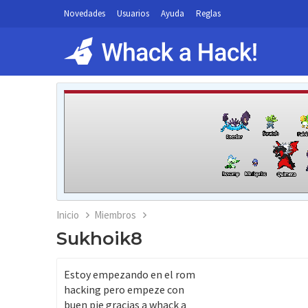
Novedades
Usuarios
Ayuda
Reglas
Inicio
Miembros
Sukhoik8
Estoy empezando en el rom
hacking pero empeze con
buen pie gracias a whack a