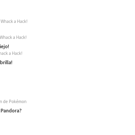
 Whack a Hack!
 Whack a Hack!
iejo!
hack a Hack!
rilla!
ión de Pokémon
n Pandora?