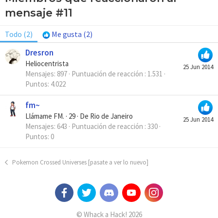
mensaje #11
Todo
(2)
Me gusta
(2)
Dresron
Heliocentrista
25 Jun 2014
Mensajes
897
Puntuación de reacción
1.531
Puntos
4.022
fm~
Llámame FM.
·
29
·
De
Rio de Janeiro
25 Jun 2014
Mensajes
643
Puntuación de reacción
330
Puntos
0
Pokemon Crossed Universes [pasate a ver lo nuevo]
© Whack a Hack! 2026