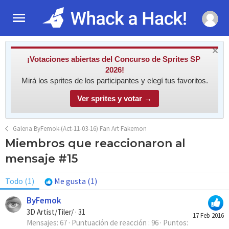
¡Votaciones abiertas del Concurso de Sprites SP
2026!
Mirá los sprites de los participantes y elegí tus favoritos.
Ver sprites y votar →
Galeria ByFemok-(Act-11-03-16) Fan Art Fakemon
Miembros que reaccionaron al
mensaje #15
Todo
(1)
Me gusta
(1)
ByFemok
3D Artist/Tiler/
·
31
17 Feb 2016
Mensajes
67
Puntuación de reacción
96
Puntos