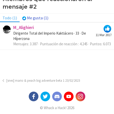
mensaje #2
Todo
(1)
Me gusta
(1)
M_Alighieri
Dirigente Total del Imperio Kaktiácero
·
33
·
De
11 Mar 2017
Híperzona
Mensajes
3.387
Puntuación de reacción
4.245
Puntos
6.073
[snes] mario & peach big adventure beta 1 23/02/2023
© Whack a Hack! 2026