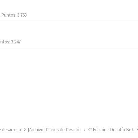
Puntos
3.763
ntos
3.247
e desarrollo
[Archivo] Diarios de Desafío
4ª Edición - Desafío Beta 