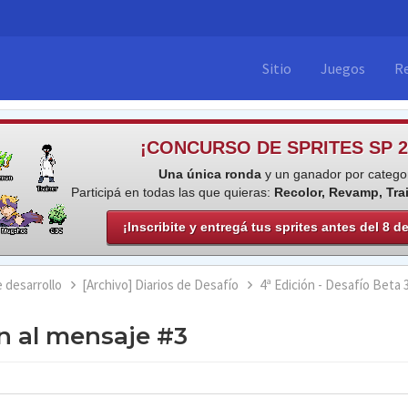
Sitio
Juegos
R
¡CONCURSO DE SPRITES SP 2
Una única ronda
y un ganador por categor
Participá en todas las que quieras:
Recolor, Revamp, Tra
¡Inscribite y entregá tus sprites antes del 8 d
e desarrollo
[Archivo] Diarios de Desafío
4ª Edición - Desafío Beta 
n al mensaje #3