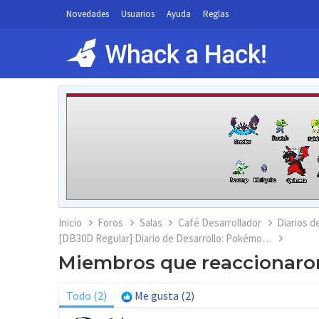
Novedades
Usuarios
Ayuda
Reglas
Inicio
Foros
Salas
Café Desarrollador
Diarios d
[DB30D Regular] Diario de Desarrollo: Pokémon Mundo Olvidado | DÍA 10
Miembros que reaccionaro
Todo
(2)
Me gusta
(2)