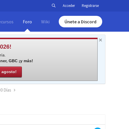
Acceder
Registrarse
ecursos
Foro
Wiki
Únete a Discord
026!
ía.
iner, GBC ¡y más!
e agosto!
30 Días