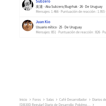
Subzero
友達 - Aka Subzero/Bugrhak
·
26
·
De
Uruguay
Mensajes
1.466
Puntuación de reacción
1.955
Juan Kio
Usuario mítico
·
25
·
De
Uruguay
Mensajes
851
Puntuación de reacción
826
Pu
Inicio
Foros
Salas
Café Desarrollador
Diarios d
[DB30D Regular] Diario de Desarrollo: Pokémon Mundo Olvidado | DÍA 10