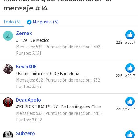
mensaje #14
Todo
(5)
Me gusta
(5)
Zernek
Z
....
·
29
·
De
Mexico
22 Ene 2017
Mensajes
533
Puntuación de reacción
402
Puntos
2.131
KevinXDE
Usuario mítico
·
29
·
De
Barcelona
22 Ene 2017
Mensajes
612
Puntuación de reacción
752
Puntos
3.267
DeadApolo
A'KERIA'S TRACES
·
27
·
De
Los Ángeles,Chile
22 Ene 2017
Mensajes
533
Puntuación de reacción
445
Puntos
3.092
Subzero