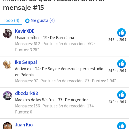
mensaje #15
Todo
(4)
Me gusta
(4)
KevinXDE
Usuario mítico
·
29
·
De
Barcelona
24 Ene 2017
Mensajes
612
Puntuación de reacción
752
Puntos
3.267
Iku Senpai
Activo e.e
·
24
·
De
Soy de Venezuela pero estudio
24 Ene 2017
en Polonia
Mensajes
97
Puntuación de reacción
87
Puntos
1.947
dbzdark88
Maestro de las Waifus!
·
37
·
De
Argentina
23 Ene 2017
Mensajes
156
Puntuación de reacción
174
Puntos
0
Juan Kio