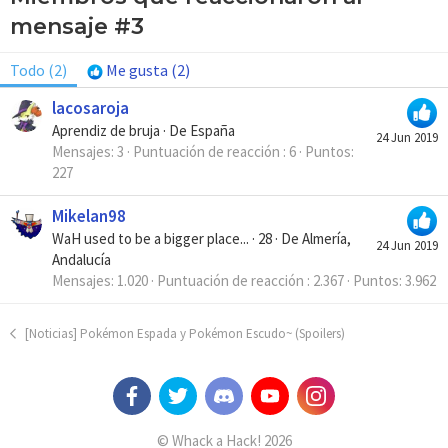
mensaje #3
Todo
(2)
Me gusta
(2)
lacosaroja
Aprendiz de bruja
·
De
España
24 Jun 2019
Mensajes
3
Puntuación de reacción
6
Puntos
227
Mikelan98
WaH used to be a bigger place...
·
28
·
De
Almería,
24 Jun 2019
Andalucía
Mensajes
1.020
Puntuación de reacción
2.367
Puntos
3.962
[Noticias] Pokémon Espada y Pokémon Escudo~ (Spoilers)
© Whack a Hack! 2026