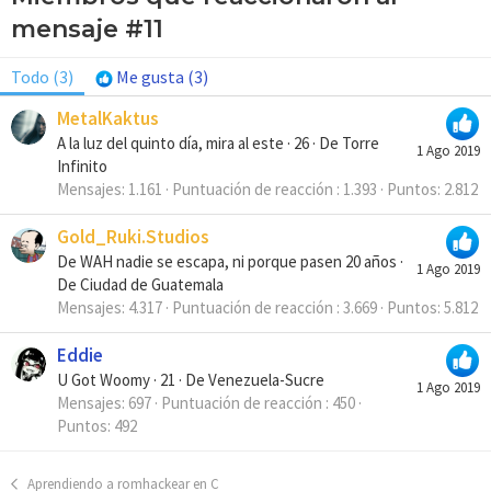
mensaje #11
Todo
(3)
Me gusta
(3)
MetalKaktus
A la luz del quinto día, mira al este
·
26
·
De
Torre
1 Ago 2019
Infinito
Mensajes
1.161
Puntuación de reacción
1.393
Puntos
2.812
Gold_Ruki.Studios
De WAH nadie se escapa, ni porque pasen 20 años
·
1 Ago 2019
De
Ciudad de Guatemala
Mensajes
4.317
Puntuación de reacción
3.669
Puntos
5.812
Eddie
U Got Woomy
·
21
·
De
Venezuela-Sucre
1 Ago 2019
Mensajes
697
Puntuación de reacción
450
Puntos
492
Aprendiendo a romhackear en C