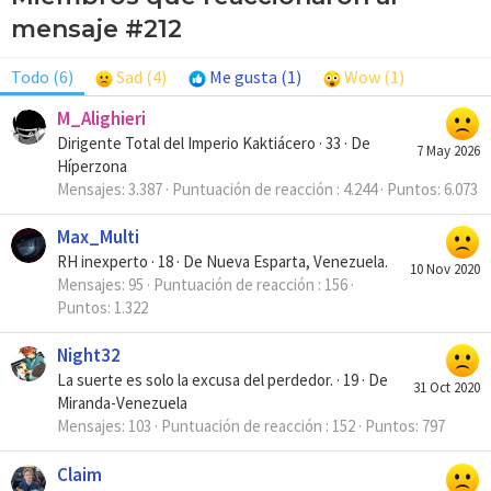
mensaje #212
Todo
(6)
Sad
(4)
Me gusta
(1)
Wow
(1)
M_Alighieri
Dirigente Total del Imperio Kaktiácero
·
33
·
De
7 May 2026
Híperzona
Mensajes
3.387
Puntuación de reacción
4.244
Puntos
6.073
Max_Multi
RH inexperto
·
18
·
De
Nueva Esparta, Venezuela.
10 Nov 2020
Mensajes
95
Puntuación de reacción
156
Puntos
1.322
Night32
La suerte es solo la excusa del perdedor.
·
19
·
De
31 Oct 2020
Miranda-Venezuela
Mensajes
103
Puntuación de reacción
152
Puntos
797
Claim