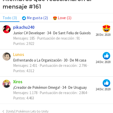
mensaje #161
Todo
(3)
Me gusta
(2)
Love
(1)
pikachu240
Junior C# Developer
·
34
·
De
Sant Feliu de Guixols
28 Dic 2020
Mensajes
185
Puntuación de reacción
91
Puntos
2.922
Lunos
Enfrentando a La Organización
·
30
·
De
Mi casa
24 Dic 2020
Mensajes
2.431
Puntuación de reacción
2.796
Puntos
4.312
Xiros
¡Creador de Pokémon Omega!
·
34
·
De
Uruguay
24 Dic 2020
Mensajes
1.178
Puntuación de reacción
2.864
Puntos
4.463
[Unity] Pokémon Lets Go Unity