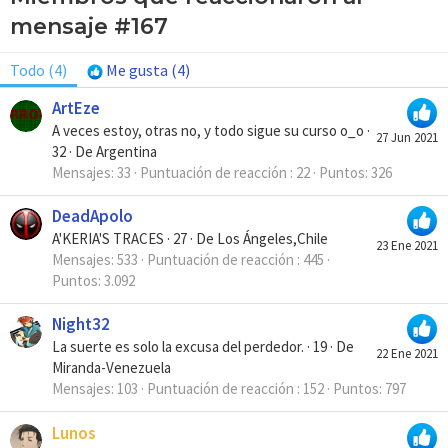
mensaje #167
Todo
(4)
Me gusta
(4)
ArtEze
A veces estoy, otras no, y todo sigue su curso o_o
·
27 Jun 2021
32
·
De
Argentina
Mensajes
33
Puntuación de reacción
22
Puntos
326
DeadApolo
A'KERIA'S TRACES
·
27
·
De
Los Ángeles,Chile
23 Ene 2021
Mensajes
533
Puntuación de reacción
445
Puntos
3.092
Night32
La suerte es solo la excusa del perdedor.
·
19
·
De
22 Ene 2021
Miranda-Venezuela
Mensajes
103
Puntuación de reacción
152
Puntos
797
Lunos