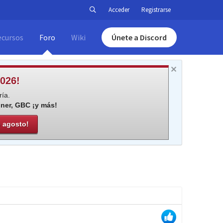
Acceder
Registrarse
ecursos
Foro
Wiki
Únete a Discord
026!
ía.
iner, GBC ¡y más!
e agosto!