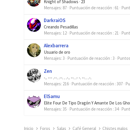
Knight of Shadows
·
23
Mensajes
87
Puntuación de reacción
61
Pun
DarkraiOS
Creando Pesadillas
Mensajes
12
Puntuación de reacción
21
Pun
Alexbarrera
Usuario de oro
Mensajes
3
Puntuación de reacción
3
Punto
Zen
-.. --- .--. .--. . .-.. --. .- -. --. . .-.
Mensajes
216
Puntuación de reacción
307
Pu
ElSamu
Elite Four De Tipo Dragón Y Amante De Los Gho
Mensajes
35
Puntuación de reacción
34
Pun
Inicio
Foros
Salas
Café General
Chistes malos