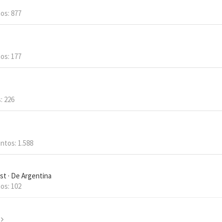
tos
877
tos
177
s
226
ntos
1.588
st
·
De
Argentina
tos
102