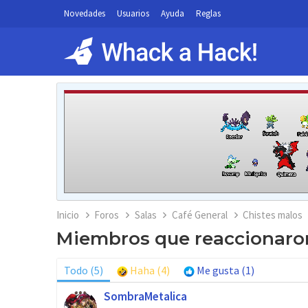
Novedades
Usuarios
Ayuda
Reglas
Inicio
Foros
Salas
Café General
Chistes malos
Miembros que reaccionaron
Todo
(5)
Haha
(4)
Me gusta
(1)
SombraMetalica