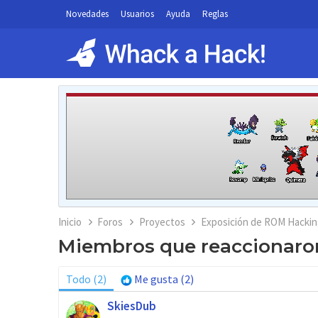
Novedades
Usuarios
Ayuda
Reglas
Inicio
Foros
Proyectos
Exposición de ROM Hackin
Miembros que reaccionaro
Todo
(2)
Me gusta
(2)
SkiesDub