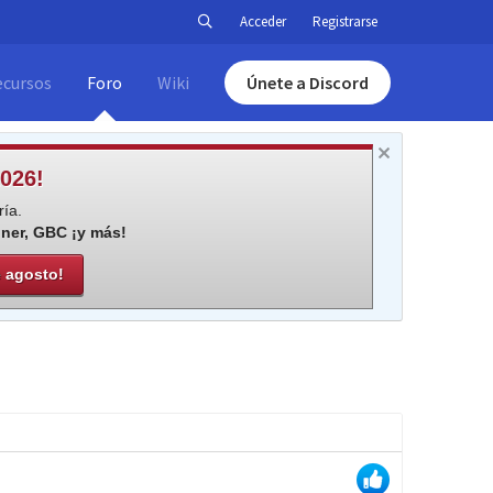
Acceder
Registrarse
ecursos
Foro
Wiki
Únete a Discord
026!
ía.
iner, GBC ¡y más!
e agosto!