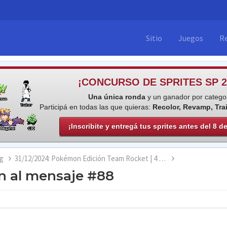
Sitio
Juegos
R
¡CONCURSO DE SPRITES SP 2
Una única ronda
y un ganador por categor
Participá en todas las que quieras:
Recolor, Revamp, Tra
¡Inscribite y entregá tus sprites antes del 8 d
g
31/12/2024: Pokémon Edición Team Rocket | 4 regiones | Kanto, Archi7, Johto y Hoenn
n al mensaje #88