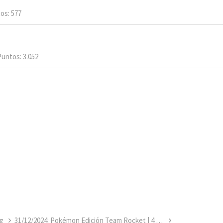
tos
577
Puntos
3.052
g
31/12/2024: Pokémon Edición Team Rocket | 4 regiones | Kanto, Archi7, Johto y Hoenn