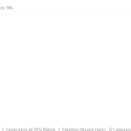
tos
996
Cementerio de RPG Making
Pokémon Missing Pages - El Campeon