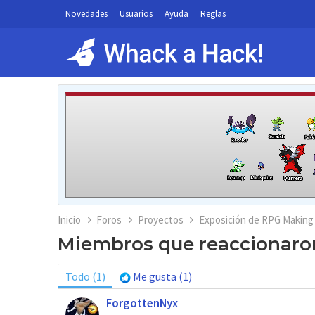
Novedades
Usuarios
Ayuda
Reglas
Inicio
Foros
Proyectos
Exposición de RPG Making
Miembros que reaccionaron
Todo
(1)
Me gusta
(1)
ForgottenNyx