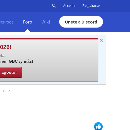
Acceder
Registrarse
ecursos
Foro
Wiki
Únete a Discord
026!
ía.
iner, GBC ¡y más!
e agosto!
ato