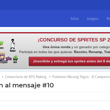
Sitio
Juegos
R
¡CONCURSO DE SPRITES SP 2
Una única ronda
y un ganador por categor
Participá en todas las que quieras:
Recolor, Revamp, Tra
¡Inscribite y entregá tus sprites antes del 8 d
Cementerio de RPG Making
Pokémon Missing Pages - El Campeon
 al mensaje #10