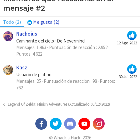
mensaje #2
Todo
(2)
Me gusta
(2)
Nachoius
Caminante del cielo
·
De
Nevermind
12 Ago 2022
Mensajes
1.963
Puntuación de reacción
2.952
Puntos
4.622
Kasz
Usuario de platino
30 Jul 2022
Mensajes
25
Puntuación de reacción
98
Puntos
762
Legend Of Zelda: Minish Adventures (Actualizado 05/12/2022)
© Whack a Hack! 2026