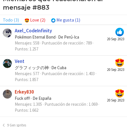
mensaje #883
Todo
(3)
Love
(2)
Me gusta
(1)
Axel_CodeInfinity
Pokémon Eternal Bond
·
De
Perú-Ica
20 Sep 2023
Mensajes
558
Puntuación de reacción
789
Puntos
1.257
Vent
グラフィックの神
·
De
Cuba
20 Sep 2023
Mensajes
577
Puntuación de reacción
1.403
Puntos
1.857
Erkey830
Fuck off!
·
De
España
20 Sep 2023
Mensajes
1.305
Puntuación de reacción
1.069
Puntos
1.662
9 Gen sprites