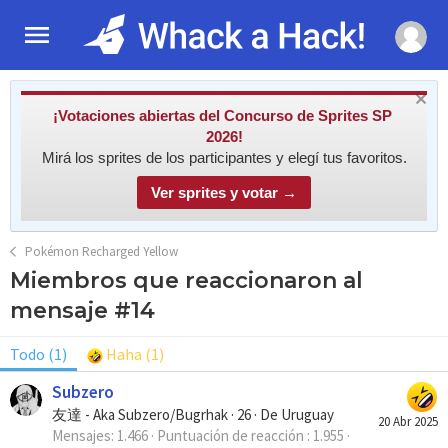
¡Votaciones abiertas del Concurso de Sprites SP
2026!
Mirá los sprites de los participantes y elegí tus favoritos.
Ver sprites y votar →
Pokémon Recharged Yellow
Miembros que reaccionaron al
mensaje #14
Todo
(1)
Haha
(1)
Subzero
友達 - Aka Subzero/Bugrhak
·
26
·
De
Uruguay
20 Abr 2025
Mensajes
1.466
Puntuación de reacción
1.955