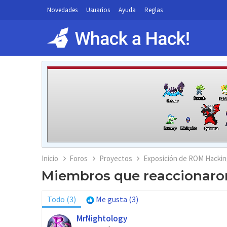
Novedades
Usuarios
Ayuda
Reglas
Inicio
Foros
Proyectos
Exposición de ROM Hackin
Miembros que reaccionaro
Todo
(3)
Me gusta
(3)
MrNightology