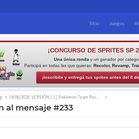
Sitio
Juegos
R
¡CONCURSO DE SPRITES SP 2
Una única ronda
y un ganador por categor
Participá en todas las que quieras:
Recolor, Revamp, Tra
¡Inscribite y entregá tus sprites antes del 8 d
g
19/06/2026: VERSIÓN 1.1 | Pokémon Team Rocket Jessie & James [COMPLETO]
n al mensaje #233