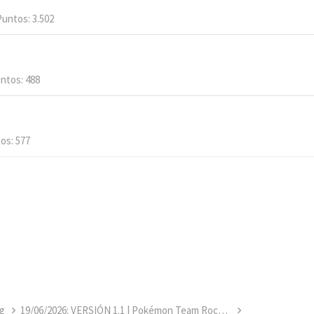
Puntos
3.502
ntos
488
tos
577
g
19/06/2026: VERSIÓN 1.1 | Pokémon Team Rocket Jessie & James [COMPLETO]