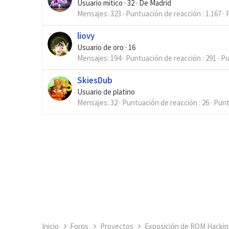
Usuario mítico
·
32
·
De
Madrid
Mensajes
323
Puntuación de reacción
1.167
liovy
Usuario de oro
·
16
Mensajes
194
Puntuación de reacción
291
Pu
SkiesDub
Usuario de platino
Mensajes
32
Puntuación de reacción
26
Pun
Inicio
Foros
Proyectos
Exposición de ROM Hackin