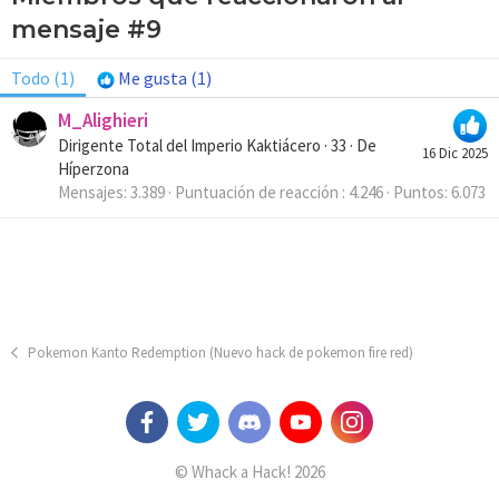
mensaje #9
Todo
(1)
Me gusta
(1)
M_Alighieri
Dirigente Total del Imperio Kaktiácero
·
33
·
De
16 Dic 2025
Híperzona
Mensajes
3.389
Puntuación de reacción
4.246
Puntos
6.073
Pokemon Kanto Redemption (Nuevo hack de pokemon fire red)
© Whack a Hack! 2026