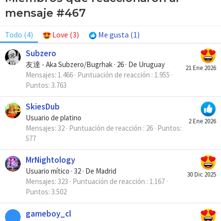
mensaje #467
Todo
(4)
Love
(3)
Me gusta
(1)
Subzero
友達 - Aka Subzero/Bugrhak
·
26
·
De
Uruguay
21 Ene 2026
Mensajes
1.466
Puntuación de reacción
1.955
Puntos
3.763
SkiesDub
Usuario de platino
2 Ene 2026
Mensajes
32
Puntuación de reacción
26
Puntos
577
MrNightology
Usuario mítico
·
32
·
De
Madrid
30 Dic 2025
Mensajes
323
Puntuación de reacción
1.167
Puntos
3.502
gameboy_cl