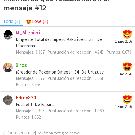
mensaje #12
Todo
(3)
Love
(3)
M_Alighieri
Dirigente Total del Imperio Kaktiácero
·
33
·
De
1 Ene 2026
Híperzona
Mensajes
3.387
Puntuación de reacción
4.245
Puntos
6.073
Xiros
¡Creador de Pokémon Omega!
·
34
·
De
Uruguay
1 Ene 2026
Mensajes
1.177
Puntuación de reacción
2.861
Puntos
4.463
Erkey830
Fuck off!
·
De
España
1 Ene 2026
Mensajes
1.305
Puntuación de reacción
1.069
Puntos
1.662
[DESCARGA 1.1.2] Pokémon Vestigios de WAH