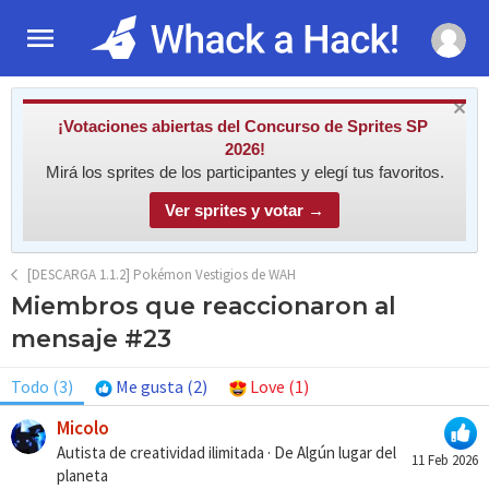
¡Votaciones abiertas del Concurso de Sprites SP
2026!
Mirá los sprites de los participantes y elegí tus favoritos.
Ver sprites y votar →
[DESCARGA 1.1.2] Pokémon Vestigios de WAH
Miembros que reaccionaron al
mensaje #23
Todo
(3)
Me gusta
(2)
Love
(1)
Micolo
Autista de creatividad ilimitada
·
De
Algún lugar del
11 Feb 2026
planeta