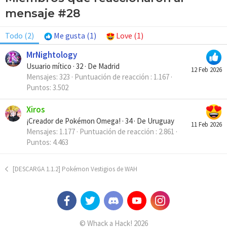
mensaje #28
Todo
(2)
Me gusta
(1)
Love
(1)
MrNightology
Usuario mítico
·
32
·
De
Madrid
12 Feb 2026
Mensajes
323
Puntuación de reacción
1.167
Puntos
3.502
Xiros
¡Creador de Pokémon Omega!
·
34
·
De
Uruguay
11 Feb 2026
Mensajes
1.177
Puntuación de reacción
2.861
Puntos
4.463
[DESCARGA 1.1.2] Pokémon Vestigios de WAH
© Whack a Hack! 2026