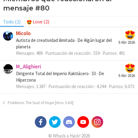
mensaje #80
Todo
(2)
Love
(2)
Micolo
Autista de creatividad ilimitada
·
De
Algún lugar del
9 Abr 2026
planeta
Mensajes
489
Puntuación de reacción
559
Puntos
491
M_Alighieri
Dirigente Total del Imperio Kaktiácero
·
33
·
De
9 Abr 2026
Híperzona
Mensajes
3.387
Puntuación de reacción
4.244
Puntos
6.073
Pokémon The Soul of Hope [Arco 3.4.0]
© Whack a Hack! 2026