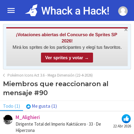
¡Votaciones abiertas del Concurso de Sprites SP
2026!
Mirá los sprites de los participantes y elegí tus favoritos.
Ver sprites y votar →
Pokémon Icons Act 3.6 - Mega Dimensión (22-4-2026)
Miembros que reaccionaron al
mensaje #90
Todo
(1)
Me gusta
(1)
M_Alighieri
Dirigente Total del Imperio Kaktiácero
·
33
·
De
22 Abr 2026
Híperzona