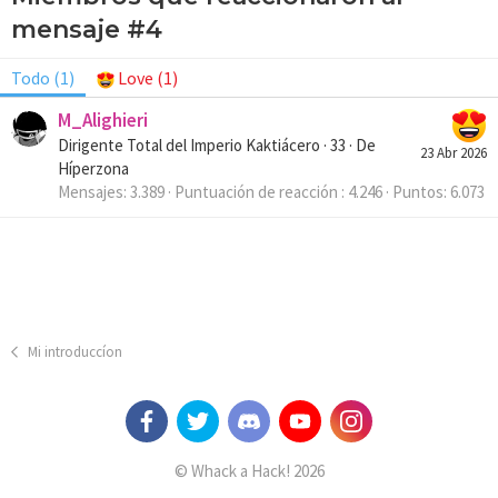
mensaje #4
Todo
(1)
Love
(1)
M_Alighieri
Dirigente Total del Imperio Kaktiácero
·
33
·
De
23 Abr 2026
Híperzona
Mensajes
3.389
Puntuación de reacción
4.246
Puntos
6.073
Mi introduccíon
© Whack a Hack! 2026