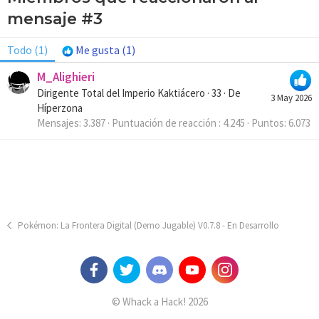
mensaje #3
Todo
(1)
Me gusta
(1)
M_Alighieri
Dirigente Total del Imperio Kaktiácero
·
33
·
De
3 May 2026
Híperzona
Mensajes
3.387
Puntuación de reacción
4.245
Puntos
6.073
Pokémon: La Frontera Digital (Demo Jugable) V0.7.8 - En Desarrollo
© Whack a Hack! 2026