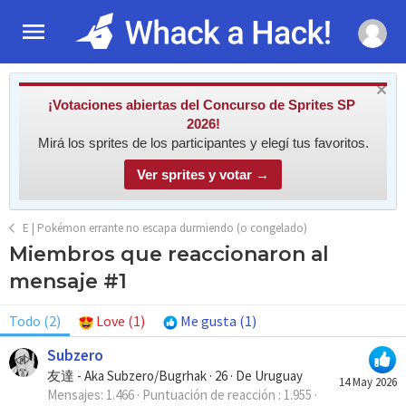
¡Votaciones abiertas del Concurso de Sprites SP
2026!
Mirá los sprites de los participantes y elegí tus favoritos.
Ver sprites y votar →
E | Pokémon errante no escapa durmiendo (o congelado)
Miembros que reaccionaron al
mensaje #1
Todo
(2)
Love
(1)
Me gusta
(1)
Subzero
友達 - Aka Subzero/Bugrhak
·
26
·
De
Uruguay
14 May 2026
Mensajes
1.466
Puntuación de reacción
1.955