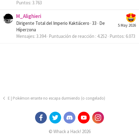
Puntos
3.763
M_Alighieri
Dirigente Total del Imperio Kaktiácero
·
33
·
De
5 May 2026
Híperzona
Mensajes
3.394
Puntuación de reacción
4.252
Puntos
6.073
E | Pokémon errante no escapa durmiendo (o congelado)
© Whack a Hack! 2026