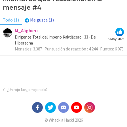
mensaje #4
Todo
(1)
Me gusta
(1)
M_Alighieri
Dirigente Total del Imperio Kaktiácero
·
33
·
De
5 May 2026
Híperzona
Mensajes
3.387
Puntuación de reacción
4.244
Puntos
6.073
¿Un rojo fuego mejorado?
© Whack a Hack! 2026