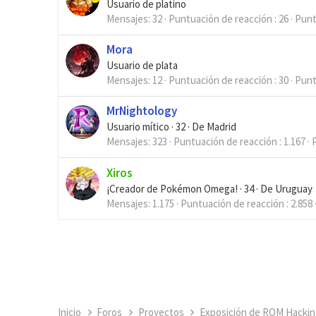
Usuario de platino
Mensajes
32
Puntuación de reacción
26
Pun
Mora
Usuario de plata
Mensajes
12
Puntuación de reacción
30
Pun
MrNightology
Usuario mítico
·
32
·
De
Madrid
Mensajes
323
Puntuación de reacción
1.167
Xiros
¡Creador de Pokémon Omega!
·
34
·
De
Uruguay
Mensajes
1.175
Puntuación de reacción
2.858
Inicio
Foros
Proyectos
Exposición de ROM Hackin