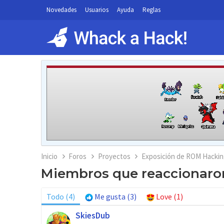
Novedades
Usuarios
Ayuda
Reglas
Inicio
Foros
Proyectos
Exposición de ROM Hackin
Miembros que reaccionaro
Todo
(4)
Me gusta
(3)
Love
(1)
SkiesDub