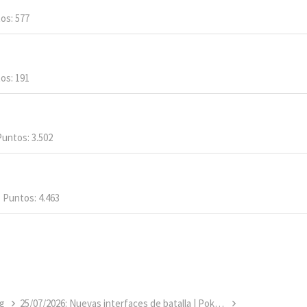
tos
577
tos
191
Puntos
3.502
Puntos
4.463
g
25/07/2026: Nuevas interfaces de batalla | Pokémon Team Rocket Jessie & James 2