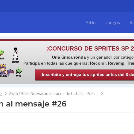
Sitio
Juegos
R
¡CONCURSO DE SPRITES SP 2
Una única ronda
y un ganador por categor
Participá en todas las que quieras:
Recolor, Revamp, Tra
¡Inscribite y entregá tus sprites antes del 8 d
g
25/07/2026: Nuevas interfaces de batalla | Pokémon Team Rocket Jessie & James 2
n al mensaje #26