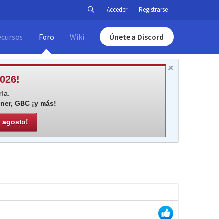
Acceder
Registrarse
ecursos
Foro
Wiki
Únete a Discord
026!
ía.
iner, GBC ¡y más!
e agosto!