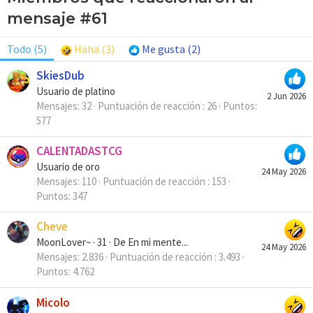
mensaje #61
Todo
(5)
Haha
(3)
Me gusta
(2)
SkiesDub
Usuario de platino
2 Jun 2026
Mensajes
32
Puntuación de reacción
26
Puntos
577
CALENTADASTCG
Usuario de oro
24 May 2026
Mensajes
110
Puntuación de reacción
153
Puntos
347
Cheve
MoonLover~
·
31
·
De
En mi mente...
24 May 2026
Mensajes
2.836
Puntuación de reacción
3.493
Puntos
4.762
Micolo