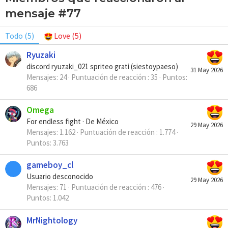
mensaje #77
Todo
(5)
Love
(5)
Ryuzaki
discord ryuzaki_021 spriteo grati (siestoypaeso)
31 May 2026
Mensajes
24
Puntuación de reacción
35
Puntos
686
Omega
For endless fight
·
De
México
29 May 2026
Mensajes
1.162
Puntuación de reacción
1.774
Puntos
3.763
gameboy_cl
Usuario desconocido
29 May 2026
Mensajes
71
Puntuación de reacción
476
Puntos
1.042
MrNightology