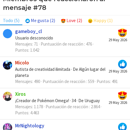
mensaje #78
Todo
(5)
Me gusta
(2)
Love
(2)
Happy
(1)
gameboy_cl
Usuario desconocido
29 May 2026
Mensajes
71
Puntuación de reacción
476
Puntos
1.042
Micolo
Autista de creatividad ilimitada
·
De
Algún lugar del
29 May 2026
planeta
Mensajes
490
Puntuación de reacción
559
Puntos
491
Xiros
¡Creador de Pokémon Omega!
·
34
·
De
Uruguay
29 May 2026
Mensajes
1.178
Puntuación de reacción
2.864
Puntos
4.463
MrNightology