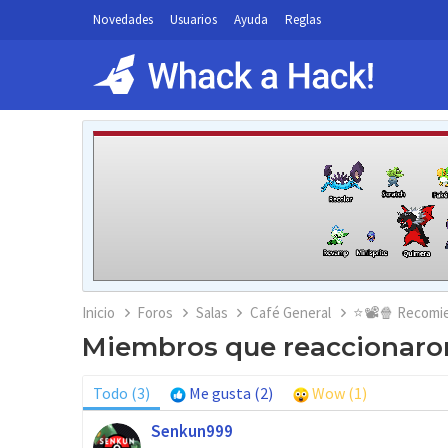
Novedades
Usuarios
Ayuda
Reglas
Inicio
Foros
Salas
Café General
⭐📽️🍿 Recomie
Miembros que reaccionaron
Todo
(3)
Me gusta
(2)
Wow
(1)
Senkun999