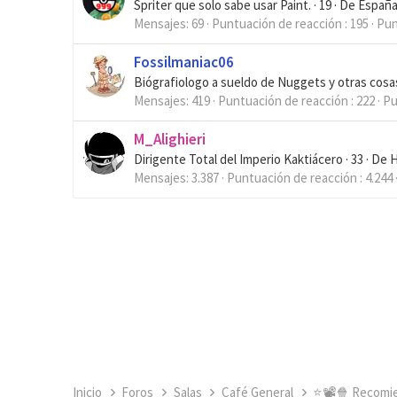
Spriter que solo sabe usar Paint.
·
19
·
De
Españ
Mensajes
69
Puntuación de reacción
195
Pun
Fossilmaniac06
Biógrafiologo a sueldo de Nuggets y otras cosa
Mensajes
419
Puntuación de reacción
222
Pu
M_Alighieri
Dirigente Total del Imperio Kaktiácero
·
33
·
De
H
Mensajes
3.387
Puntuación de reacción
4.244
Inicio
Foros
Salas
Café General
⭐📽️🍿 Recomie