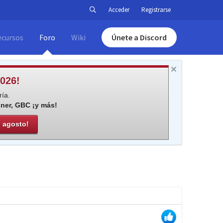
Acceder
Registrarse
ecursos
Foro
Wiki
Únete a Discord
026!
ía.
iner, GBC ¡y más!
e agosto!