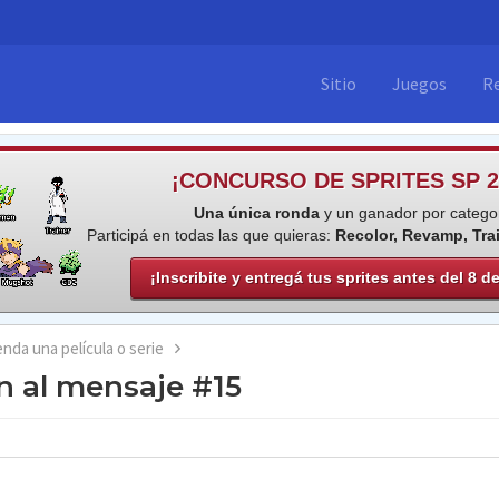
Sitio
Juegos
R
¡CONCURSO DE SPRITES SP 2
Una única ronda
y un ganador por categor
Participá en todas las que quieras:
Recolor, Revamp, Tra
¡Inscribite y entregá tus sprites antes del 8 d
nda una película o serie
 al mensaje #15