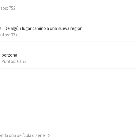
a
tos
752
s
·
De
algún lugar camino a una nueva region
ntos
337
íperzona
Puntos
6.073
nda una película o serie