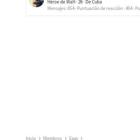
Héroe de WaH
·
26
·
De
Cuba
Mensajes
654
Puntuación de reacción
434
Pu
Inicio
Miembros
Eaas