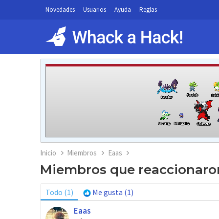
Novedades
Usuarios
Ayuda
Reglas
Inicio
Miembros
Eaas
Miembros que reaccionaron
Todo
(1)
Me gusta
(1)
Eaas