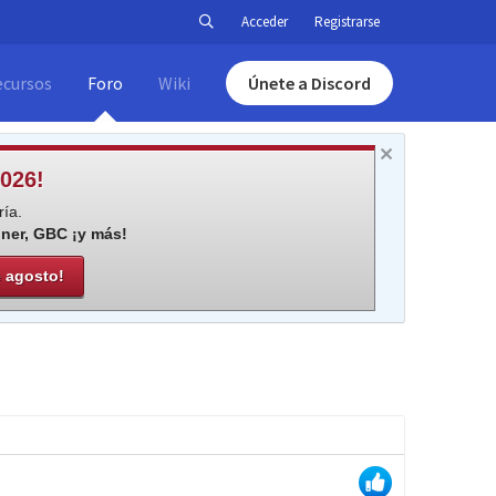
Acceder
Registrarse
ecursos
Foro
Wiki
Únete a Discord
026!
ía.
iner, GBC ¡y más!
e agosto!