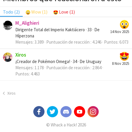
Todo
(2)
Wow
(1)
Love
(1)
M_Alighieri
Dirigente Total del Imperio Kaktiácero
·
33
·
De
14 Nov 2025
Híperzona
Mensajes
3.389
Puntuación de reacción
4.246
Puntos
6.073
Xiros
¡Creador de Pokémon Omega!
·
34
·
De
Uruguay
8 Nov 2025
Mensajes
1.178
Puntuación de reacción
2.864
Puntos
4.463
Xiros
© Whack a Hack! 2026