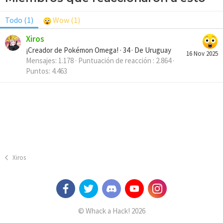
Todo
(1)
Wow
(1)
Xiros
¡Creador de Pokémon Omega!
·
34
·
De
Uruguay
16 Nov 2025
Mensajes
1.178
Puntuación de reacción
2.864
Puntos
4.463
Xiros
© Whack a Hack! 2026