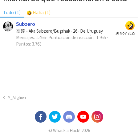
Todo
(1)
Haha
(1)
Subzero
友達 - Aka Subzero/Bugrhak
·
26
·
De
Uruguay
30 Nov 2025
Mensajes
1.466
Puntuación de reacción
1.955
Puntos
3.763
M_Alighieri
© Whack a Hack! 2026