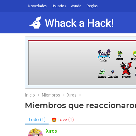
Novedades
Usuarios
Ayuda
Reglas
Inicio
Miembros
Xiros
Miembros que reaccionaron
Todo
(1)
Love
(1)
Xiros