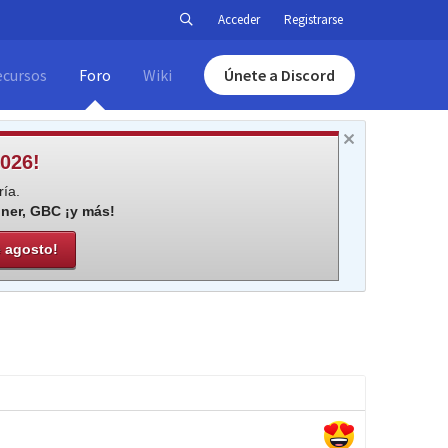
Acceder
Registrarse
ecursos
Foro
Wiki
Únete a Discord
026!
ía.
iner, GBC ¡y más!
e agosto!