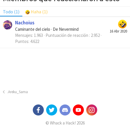
Todo
(1)
Haha
(1)
Nachoius
Caminante del cielo
·
De
Nevermind
16 Abr 2020
Mensajes
1.963
Puntuación de reacción
2.952
Puntos
4.622
.Areku_Sama
© Whack a Hack! 2026