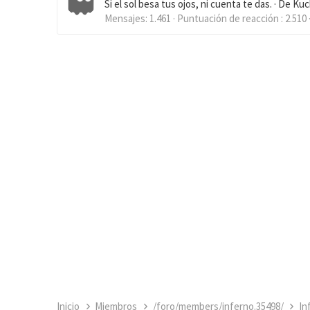
Si el sol besa tus ojos, ni cuenta te das.
·
De
Kuc
Mensajes
1.461
Puntuación de reacción
2.510
Inicio
Miembros
/foro/members/inferno.35498/
In