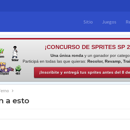
Sitio
Juegos
R
¡CONCURSO DE SPRITES SP 2
Una única ronda
y un ganador por categor
Participá en todas las que quieras:
Recolor, Revamp, Tra
¡Inscribite y entregá tus sprites antes del 8 d
ferno
 a esto