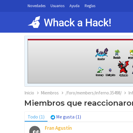
Novedades
Usuarios
Ayuda
Reglas
Inicio
Miembros
/foro/members/inferno.35498/
In
Miembros que reaccionaron
Todo
(1)
Me gusta
(1)
Fran Agustín