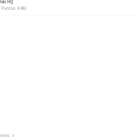
hiki HQ
Puntos
4.461
ferno