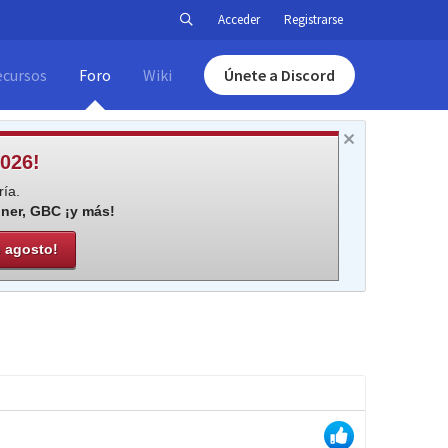
Acceder
Registrarse
ecursos
Foro
Wiki
Únete a Discord
026!
ía.
iner, GBC ¡y más!
e agosto!