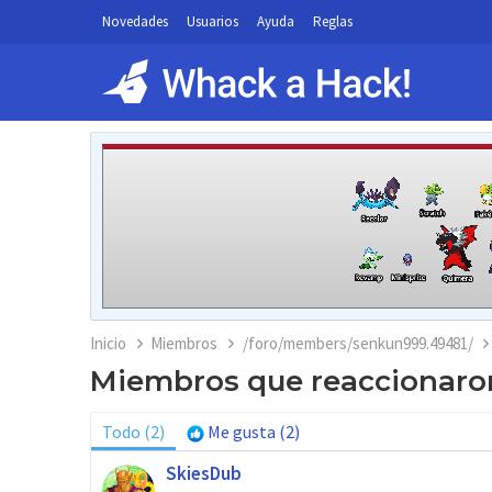
Novedades
Usuarios
Ayuda
Reglas
Inicio
Miembros
/foro/members/senkun999.49481/
Miembros que reaccionaron
Todo
(2)
Me gusta
(2)
SkiesDub