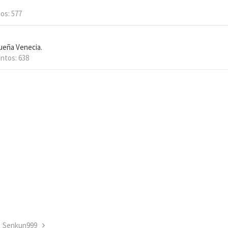
tos
577
ueña Venecia.
ntos
638
Senkun999