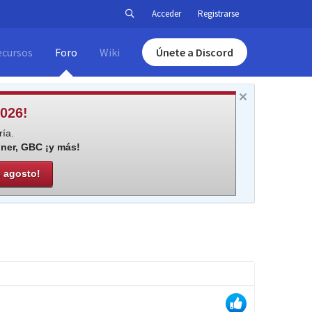
Acceder
Registrarse
ecursos
Foro
Wiki
Únete a Discord
026!
ía.
iner, GBC ¡y más!
e agosto!