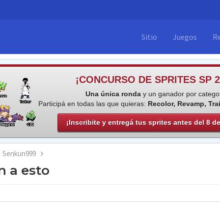
Sitio
Juegos
R
¡CONCURSO DE SPRITES SP 2
Una única ronda
y un ganador por categor
Participá en todas las que quieras:
Recolor, Revamp, Tra
¡Inscribite y entregá tus sprites antes del 8 d
Senkun999
 a esto