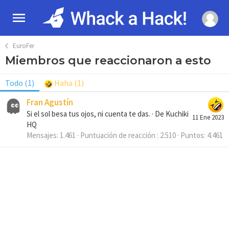
EuroFer
Miembros que reaccionaron a esto
Todo
(1)
Haha
(1)
Fran Agustín
Si el sol besa tus ojos, ni cuenta te das.
·
De
Kuchiki
11 Ene 2023
HQ
Mensajes
1.461
Puntuación de reacción
2.510
Puntos
4.461