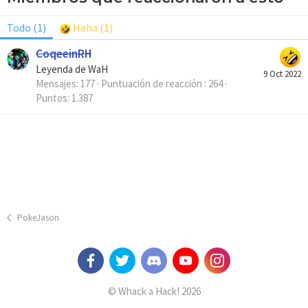
Todo
(1)
Haha
(1)
CoqeeinRH
Leyenda de WaH
9 Oct 2022
Mensajes
177
Puntuación de reacción
264
Puntos
1.387
PokeJason
© Whack a Hack! 2026