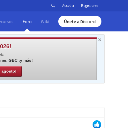
Acceder
Registrarse
ecursos
Foro
Wiki
Únete a Discord
026!
ía.
iner, GBC ¡y más!
e agosto!