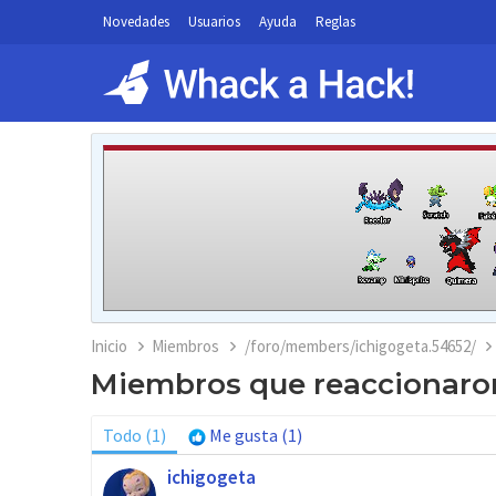
Novedades
Usuarios
Ayuda
Reglas
Inicio
Miembros
/foro/members/ichigogeta.54652/
Miembros que reaccionaron
Todo
(1)
Me gusta
(1)
ichigogeta