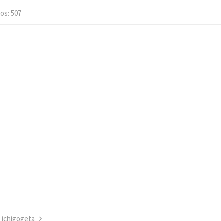
tos
507
ichigogeta