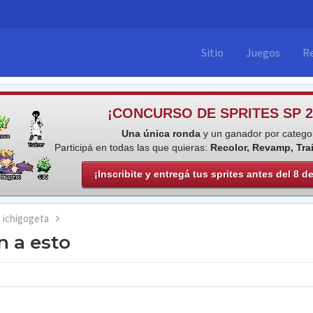
Sitio
Juegos
R
¡CONCURSO DE SPRITES SP 2
Una única ronda
y un ganador por categor
Participá en todas las que quieras:
Recolor, Revamp, Tra
¡Inscribite y entregá tus sprites antes del 8 d
ichigogeta
 a esto